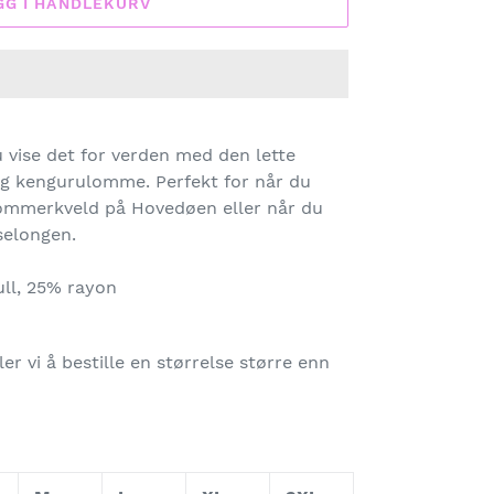
GG I HANDLEKURV
 vise det for verden med den lette
og kengurulomme. Perfekt for når du
sommerkveld på Hovedøen eller når du
iselongen.
ll, 25% rayon
er vi å bestille en størrelse større enn