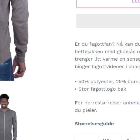
LE
Legger
til
Er du fagottfan? Nå kan du
produkter
hettejakken med glidelås 
i
trenger litt varme en sen
handlekurven
binger fagottvideoer i cha
• 50% polyester, 25% bomu
• Stor fagottlogo bak
For herrestørrelser anbefal
du pleier.
Størrelsesguide