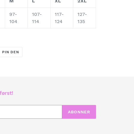
M
L
XL
2XL
97-
107-
117-
127-
104
114
124
135
T
PIN
PIN DEN
PÅ
ER
PINTEREST
først!
ABONNER