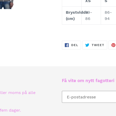
XS
S
Brystvidde
79-
86-
(cm)
86
94
DEL
TWEE
DEL
TWEET
PÅ
PÅ
FACEBOOK
TWITT
Få vite om nytt fagotteri 
eller moms på alle
fem dager.