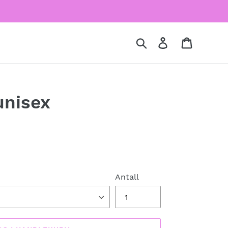
Søk
Logg på
Handlek
unisex
Antall